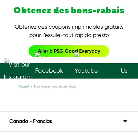
Obtenez des bons-rabais
Obtenez des coupons imprimables gratuits
pour
l’essuie-tout rapido presto
Aller à P&G Good Everyday
Follow
Us
Accueil
>
Bons-rabais pour essuie-tout
Canada - Francias
Canada - English