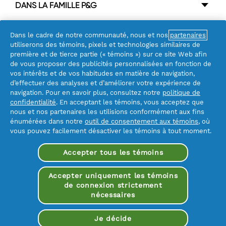
DANS LA FAMILLE P&G
Canada - Français
P&G BrandSaver
United States - English
Dans le cadre de notre communauté, nous et nos
partenaires
COMMUNIQUER
utiliserons des témoins, pixels et technologies similaires de
United States - Español
première et de tierce partie (« témoins ») sur ce site Web afin
de vous proposer des publicités personnalisées en fonction de
vos intérêts et de vos habitudes en matière de navigation,
Déclaration d’accessibilité
d’effectuer des analyses et d’améliorer votre expérience de
navigation. Pour en savoir plus, consultez notre
politique de
Conditions d’utilisation
confidentialité
. En acceptant les témoins, vous acceptez que
nous et nos partenaires les utilisions conformément aux fins
Notification de confidentialite
énumérées dans notre
outil de consentement aux témoins
, où
vous pouvez facilement désactiver les témoins à tout moment.
Plan du site
Mes données
Accepter tous les témoins
Me désinscrire de la publicité ciblée
Accepter uniquement les témoins
de connexion strictement
©
2026
Procter & Gamble
nécessaires
Je décide